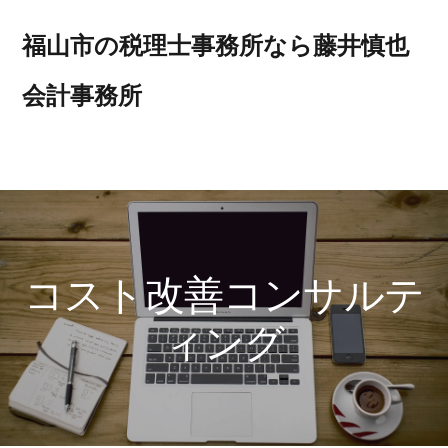
Skip
Skip
Skip
to
to
to
福山市の税理士事務所なら藤井慎也
primary
main
footer
navigation
content
会計事務所
MENU
コスト改善コンサルテ
ィング