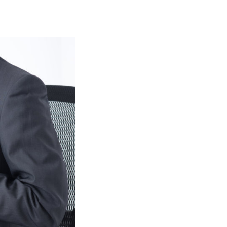
M&A仲介サービス
財務デューディリジェン
ス
会計監査