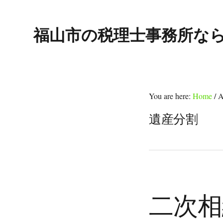
Skip
Skip
Skip
to
to
to
福山市の税理士事務所な
primary
main
footer
navigation
content
You are here:
Home
/
A
遺産分割
二次相