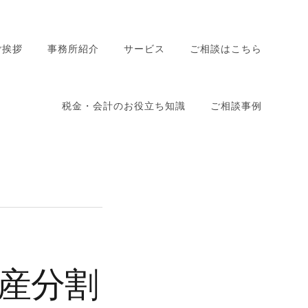
ご挨拶
事務所紹介
サービス
ご相談はこちら
相続・相続税サポート
税金・会計のお役立ち知識
ご相談事例
確定申告サポート
開業・会社設立サポート
税務顧問
会計コンサルティング
コスト改善コンサルティ
ング
資金調達コンサルティン
産分割
グ
廃業コンサルティング