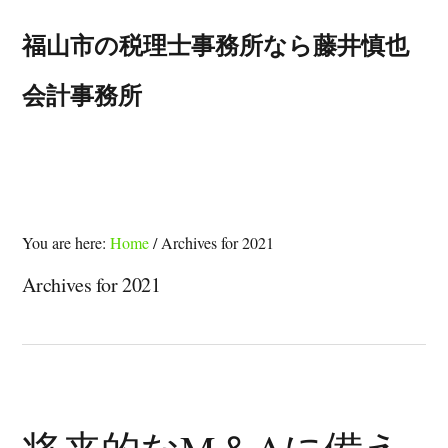
Skip
Skip
Skip
to
to
to
福山市の税理士事務所なら藤井慎也
primary
main
footer
navigation
content
会計事務所
MENU
You are here:
Home
/
Archives for 2021
Archives for 2021