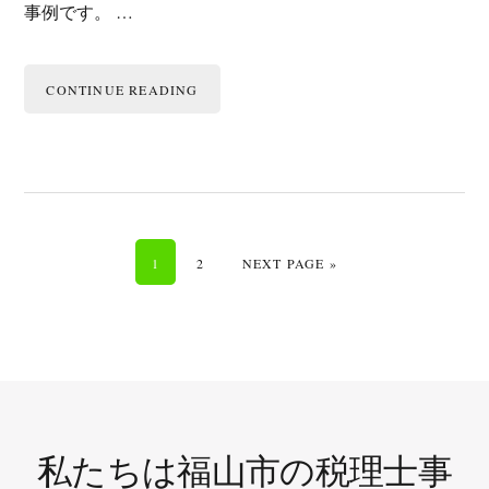
事例です。 …
CONTINUE READING
GO TO PAGE
GO TO PAGE
GO TO
1
2
NEXT PAGE »
私たちは福山市の税理士事